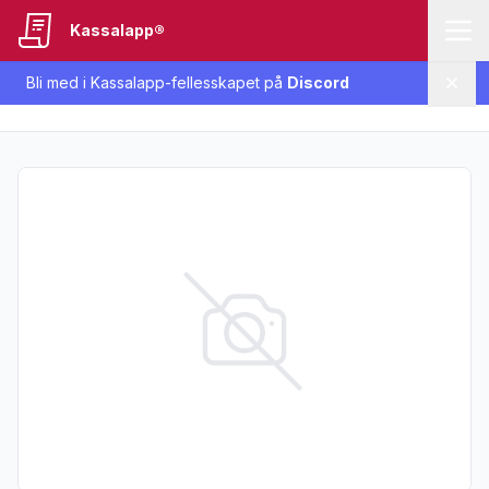
Kassalapp®
Bli med i Kassalapp-fellesskapet på
Discord
Lukk