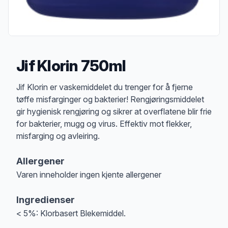
Jif Klorin 750ml
Produktbeskrivelse
Jif Klorin er vaskemiddelet du trenger for å fjerne
tøffe misfarginger og bakterier! Rengjøringsmiddelet
gir hygienisk rengjøring og sikrer at overflatene blir frie
for bakterier, mugg og virus. Effektiv mot flekker,
misfarging og avleiring.
Allergener
Varen inneholder ingen kjente allergener
Merk
at denne informasjonen er bare til informasjon, sjekk pakkningen og 
Ingredienser
< 5%: Klorbasert Blekemiddel.