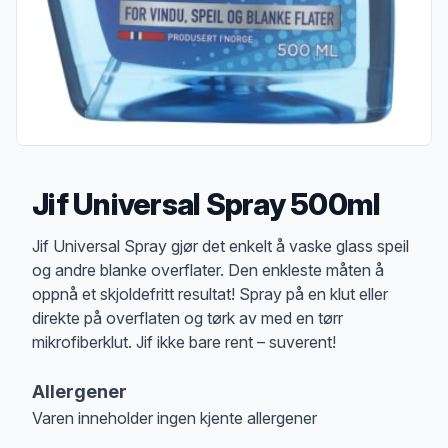
Jif Universal Spray 500ml
Produktbeskrivelse
Jif Universal Spray gjør det enkelt å vaske glass speil
og andre blanke overflater. Den enkleste måten å
oppnå et skjoldefritt resultat! Spray på en klut eller
direkte på overflaten og tørk av med en tørr
mikrofiberklut. Jif ikke bare rent – suverent!
Allergener
Varen inneholder ingen kjente allergener
Merk
at denne informasjonen er bare til informasjon, sjekk pakkningen og 