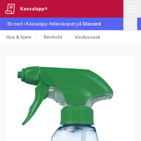
Kassalapp®
Bli med i Kassalapp-fellesskapet på
Discord
Lukk
Hus & hjem
Renhold
Vindusvask