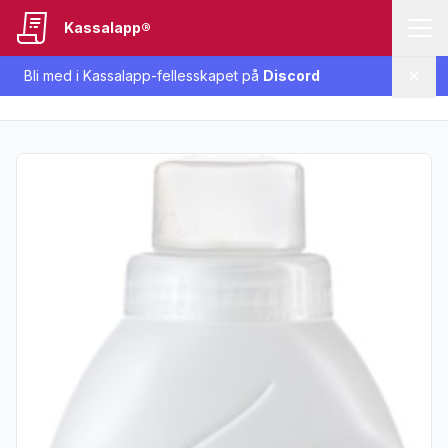
Kassalapp®
Bli med i Kassalapp-fellesskapet på
Discord
Lukk