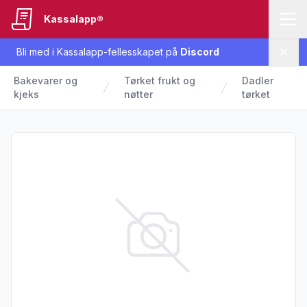
Kassalapp®
Bli med i Kassalapp-fellesskapet på
Discord
Lukk
Bakevarer og
Tørket frukt og
Dadler
kjeks
nøtter
tørket