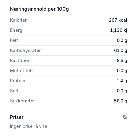
for 'Dadler Tørket Saftige 600g'
Næringsinnhold
per 100g
Kalorier
267
kcal
Energi
1,130
kj
Fett
0.0
g
Karbohydrater
61.0
g
Kostfiber
8.6
g
Mettet fett
0.0
g
Protein
1.4
g
Salt
0.0
g
Sukkerarter
58.0
g
Priser
Ingen priser å vise