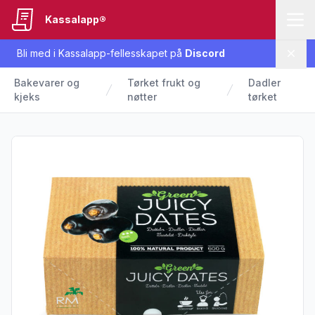
Kassalapp®
Bli med i Kassalapp-fellesskapet på
Discord
Lukk
Bakevarer og
Tørket frukt og
Dadler
kjeks
nøtter
tørket