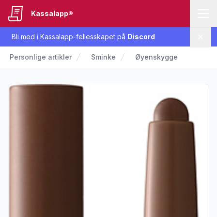
Kassalapp®
Bli med i Kassalapp-fellesskapet på
Discord
Lukk
Personlige artikler
Sminke
Øyenskygge