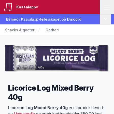
Kassalapp®
Bli med i Kassalapp-fellesskapet på
Discord
Lukk
Snacks & godteri
Godteri
Licorice Log Mixed Berry
40g
Produktbeskrivelse
Licorice Log Mixed Berry 40g
er et produkt levert
av
Lime nordic
og produktet inneholder 350.00 kcal