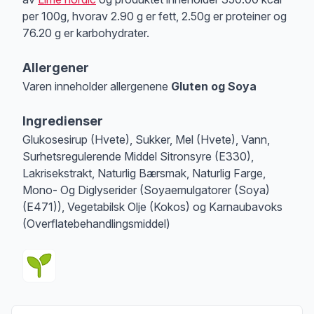
per 100g, hvorav 2.90 g er fett, 2.50g er proteiner og
76.20 g er karbohydrater.
Allergener
Varen inneholder allergenene
Gluten og Soya
Merk
at denne informasjonen er bare til informasjon, sjekk pakkningen og 
Ingredienser
Glukosesirup (Hvete), Sukker, Mel (Hvete), Vann,
Surhetsregulerende Middel Sitronsyre (E330),
Lakrisekstrakt, Naturlig Bærsmak, Naturlig Farge,
Mono- Og Diglyserider (Soyaemulgatorer (Soya)
(E471)), Vegetabilsk Olje (Kokos) og Karnaubavoks
(Overflatebehandlingsmiddel)