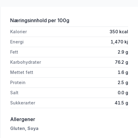
for 'Licorice Log Mixed Berry 40g'
Næringsinnhold
per 100g
Kalorier
350
kcal
Energi
1,470
kj
Fett
2.9
g
Karbohydrater
76.2
g
Mettet fett
1.6
g
Protein
2.5
g
Salt
0.0
g
Sukkerarter
41.5
g
i 'Licorice Log Mixed Berry 40g'
Allergener
Gluten,
Soya