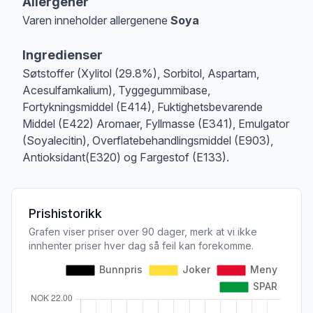
Allergener
Varen inneholder allergenene
Soya
Merk
at denne informasjonen er bare til informasjon, sjekk pakkningen og 
Ingredienser
Søtstoffer (Xylitol (29.8%), Sorbitol, Aspartam,
Acesulfamkalium), Tyggegummibase,
Fortykningsmiddel (E414), Fuktighetsbevarende
Middel (E422) Aromaer, Fyllmasse (E341), Emulgator
(Soyalecitin), Overflatebehandlingsmiddel (E903),
Antioksidant(E320) og Fargestof (E133).
Prishistorikk
Grafen viser priser over 90 dager, merk at vi ikke
innhenter priser hver dag så feil kan forekomme.