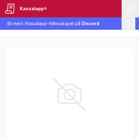
Kassalapp®
Bli med i Kassalapp-fellesskapet på
Discord
Lukk