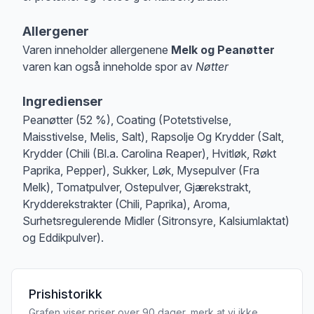
Allergener
Varen inneholder allergenene
Melk og Peanøtter
varen kan også inneholde spor av
Nøtter
Merk
at denne informasjonen er bare til informasjon, sjekk pakkningen og 
Ingredienser
Peanøtter (52 %), Coating (Potetstivelse,
Maisstivelse, Melis, Salt), Rapsolje Og Krydder (Salt,
Krydder (Chili (Bl.a. Carolina Reaper), Hvitløk, Røkt
Paprika, Pepper), Sukker, Løk, Mysepulver (Fra
Melk), Tomatpulver, Ostepulver, Gjærekstrakt,
Krydderekstrakter (Chili, Paprika), Aroma,
Surhetsregulerende Midler (Sitronsyre, Kalsiumlaktat)
og Eddikpulver).
Prishistorikk
Grafen viser priser over 90 dager, merk at vi ikke