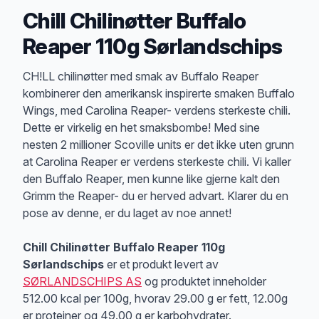
Chill Chilinøtter Buffalo
Reaper 110g Sørlandschips
Produktbeskrivelse
CH!LL chilinøtter med smak av Buffalo Reaper
kombinerer den amerikansk inspirerte smaken Buffalo
Wings, med Carolina Reaper- verdens sterkeste chili.
Dette er virkelig en het smaksbombe! Med sine
nesten 2 millioner Scoville units er det ikke uten grunn
at Carolina Reaper er verdens sterkeste chili. Vi kaller
den Buffalo Reaper, men kunne like gjerne kalt den
Grimm the Reaper- du er herved advart. Klarer du en
pose av denne, er du laget av noe annet!
Chill Chilinøtter Buffalo Reaper 110g
Sørlandschips
er et produkt levert av
SØRLANDSCHIPS AS
og produktet inneholder
512.00 kcal per 100g, hvorav 29.00 g er fett, 12.00g
er proteiner og 49.00 g er karbohydrater.