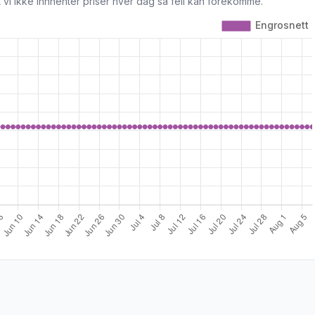
 vi ikke innhenter priser hver dag så feil kan forekomme.