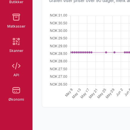
Grafen viser priser over 90 dager, merk at
Butikker
Matkasser
Skanner
API
Økonomi