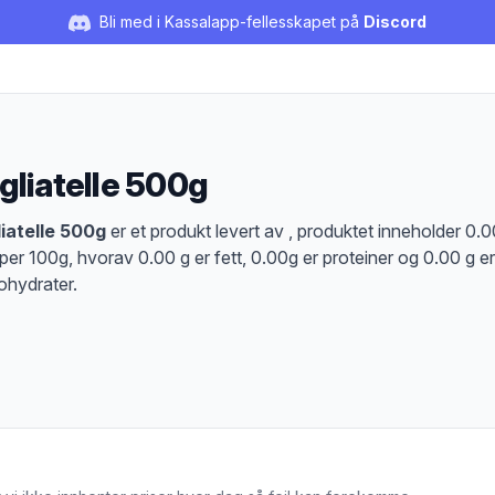
Bli med i Kassalapp-fellesskapet på
Discord
gliatelle 500g
duktbeskrivelse
iatelle 500g
er et produkt levert av , produktet inneholder 0.0
 per 100g, hvorav 0.00 g er fett, 0.00g er proteiner og 0.00 g er
ohydrater.