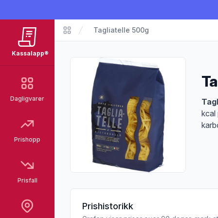
Tagliatelle 500g
Matvarer
Kassalapp®
Ta
Dagligvarer
Pro
Tagl
kcal
karb
Prishopp
Prisfall
Prishistorikk