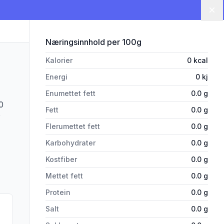
Lu
for 'Tagliatelle 500g'
Næringsinnhold
per 100g
Kalorier
0
kcal
Energi
0
kj
Enumettet fett
0.0
g
0
Fett
0.0
g
Flerumettet fett
0.0
g
Karbohydrater
0.0
g
Kostfiber
0.0
g
Mettet fett
0.0
g
Protein
0.0
g
Salt
0.0
g