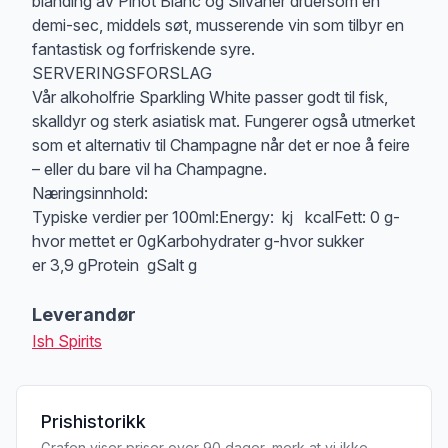
blanding av Pinot Blanc og Silvaner druersom en
demi-sec, middels søt, musserende vin som tilbyr en
fantastisk og forfriskende syre.
SERVERINGSFORSLAG
Vår alkoholfrie Sparkling White passer godt til fisk,
skalldyr og sterk asiatisk mat. Fungerer også utmerket
som et alternativ til Champagne når det er noe å feire
– eller du bare vil ha Champagne.
Næringsinnhold:
Typiske verdier per 100ml:Energy: kj kcalFett: 0 g-
hvor mettet er 0gKarbohydrater g-hvor sukker
er 3,9 gProtein gSalt g
Leverandør
Ish Spirits
Prishistorikk
Grafen viser priser over 90 dager, merk at vi ikke