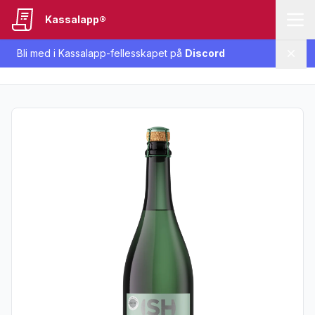
Kassalapp®
Bli med i Kassalapp-fellesskapet på
Discord
Lukk