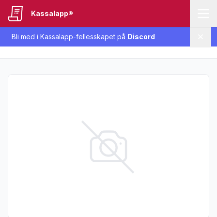
Kassalapp®
Bli med i Kassalapp-fellesskapet på
Discord
Lukk