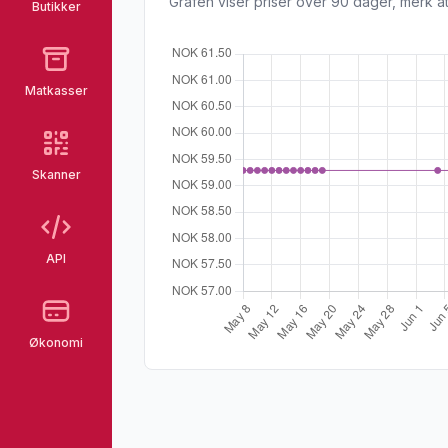
Grafen viser priser over 90 dager, merk at
Butikker
Matkasser
Skanner
API
Økonomi