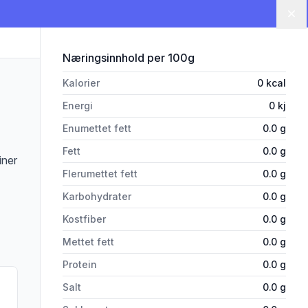
Lu
for 'Appelsinsaft U/ Sukker 0,7
Næringsinnhold
per 100g
Kalorier
0
kcal
Energi
0
kj
Enumettet fett
0.0
g
Fett
0.0
g
iner
Flerumettet fett
0.0
g
Karbohydrater
0.0
g
Kostfiber
0.0
g
Mettet fett
0.0
g
Protein
0.0
g
Salt
0.0
g