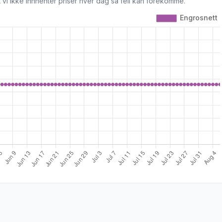
 vi ikke innhenter priser hver dag så feil kan forekomme.