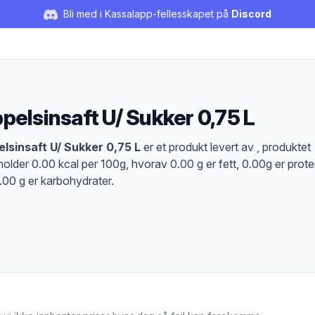
Bli med i Kassalapp-fellesskapet på
Discord
pelsinsaft U/ Sukker 0,75 L
duktbeskrivelse
lsinsaft U/ Sukker 0,75 L
er et produkt levert av , produktet
holder 0.00 kcal per 100g, hvorav 0.00 g er fett, 0.00g er prote
.00 g er karbohydrater.