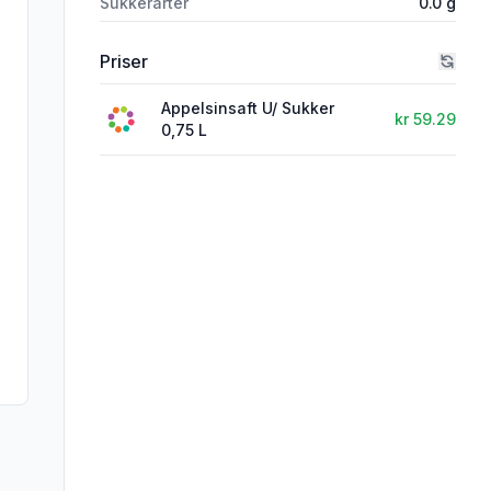
Sukkerarter
0.0
g
Priser
Appelsinsaft U/ Sukker
kr 59.29
0,75 L