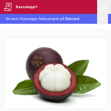
Kassalapp®
Bli med i Kassalapp-fellesskapet på
Discord
Lukk