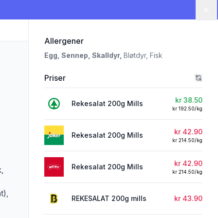
Lu
i 'REKESALAT 200g mills'
Allergener
Egg,
Sennep,
Skalldyr,
Bløtdyr,
Fisk
Priser
kr 38.50
Rekesalat 200g Mills
kr 192.50/kg
kr 42.90
Rekesalat 200g Mills
kr 214.50/kg
rivelsen nøye om du har allergier, vi tar forbehold om at det kan være feil i da
kr 42.90
Rekesalat 200g Mills
,
kr 214.50/kg
t),
REKESALAT 200g mills
kr 43.90