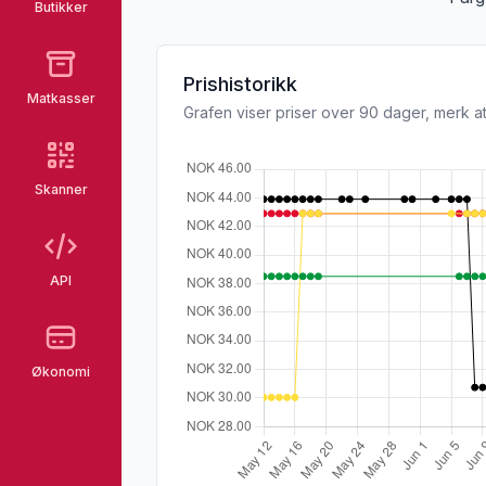
Butikker
Prishistorikk
Matkasser
Grafen viser priser over 90 dager, merk at
Skanner
API
Økonomi