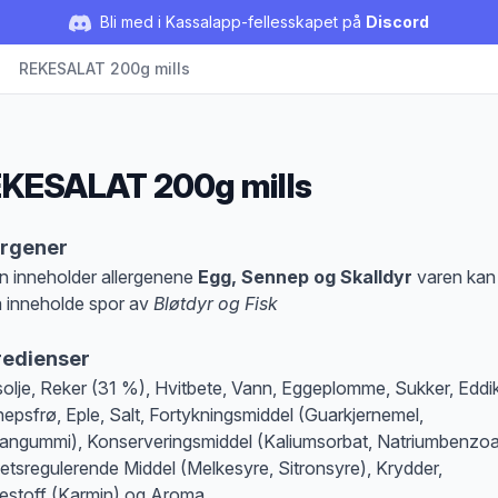
Bli med i Kassalapp-fellesskapet på
Discord
REKESALAT 200g mills
KESALAT 200g mills
duktbeskrivelse
ergener
n inneholder allergenene
Egg, Sennep og Skalldyr
varen kan
 inneholde spor av
Bløtdyr og Fisk
at denne informasjonen er bare til informasjon, sjekk pakkningen og innholdsbesk
redienser
olje, Reker (31 %), Hvitbete, Vann, Eggeplomme, Sukker, Eddik
epsfrø, Eple, Salt, Fortykningsmiddel (Guarkjernemel,
angummi), Konserveringsmiddel (Kaliumsorbat, Natriumbenzoa
etsregulerende Middel (Melkesyre, Sitronsyre), Krydder,
estoff (Karmin) og Aroma