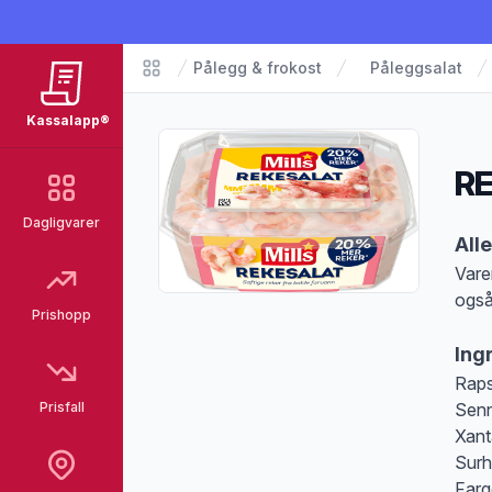
Pålegg & frokost
Påleggsalat
Matvarer
Kassalapp®
RE
Dagligvarer
Pro
All
Vare
også
Prishopp
Merk
Ing
Raps
Prisfall
Senn
Xant
Surh
Farg