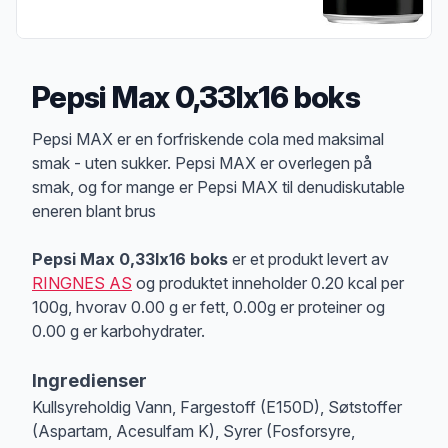
Pepsi Max 0,33lx16 boks
Produktbeskrivelse
Pepsi MAX er en forfriskende cola med maksimal
smak - uten sukker. Pepsi MAX er overlegen på
smak, og for mange er Pepsi MAX til denudiskutable
eneren blant brus
Pepsi Max 0,33lx16 boks
er et produkt levert av
RINGNES AS
og produktet inneholder 0.20 kcal per
100g, hvorav 0.00 g er fett, 0.00g er proteiner og
0.00 g er karbohydrater.
Ingredienser
Kullsyreholdig Vann, Fargestoff (E150D), Søtstoffer
(Aspartam, Acesulfam K), Syrer (Fosforsyre,