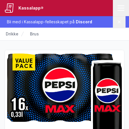
Kassalapp®
Bli med i Kassalapp-fellesskapet på
Discord
Lukk
Drikke
Brus