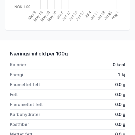
for 'Pepsi Max 0,33lx16 boks'
Næringsinnhold
per 100g
Kalorier
0
kcal
Energi
1
kj
Enumettet fett
0.0
g
Fett
0.0
g
Flerumettet fett
0.0
g
Karbohydrater
0.0
g
Kostfiber
0.0
g
Mettet fett
0.0
g