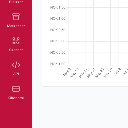
Butikker
Matkasser
Skanner
API
Økonomi