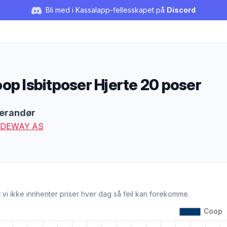
Bli med i Kassalapp-fellesskapet på
Discord
op Isbitposer Hjerte 20 poser
duktbeskrivelse
erandør
DEWAY AS
 vi ikke innhenter priser hver dag så feil kan forekomme.