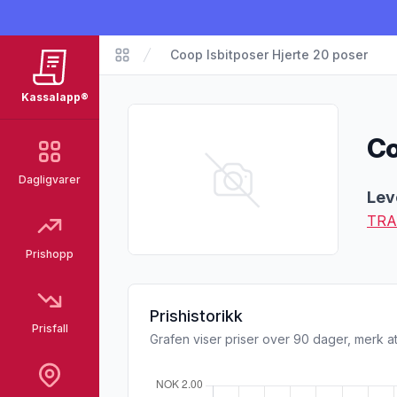
Coop Isbitposer Hjerte 20 poser
Matvarer
Kassalapp®
Co
Dagligvarer
Pro
Lev
TRA
Prishopp
Prishistorikk
Prisfall
Grafen viser priser over 90 dager, merk at