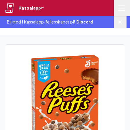
Kassalapp®
Bli med i Kassalapp-fellesskapet på
Discord
Lukk