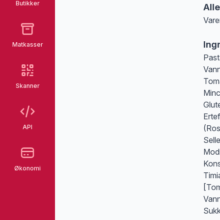
Butikker
All
Vare
Merk
Ing
Matkasser
Past
Vann
Toma
Skanner
Minc
Glut
Ertef
API
(Ros
Sell
Modi
Kons
Økonomi
Timi
[Tom
Vann
Sukk