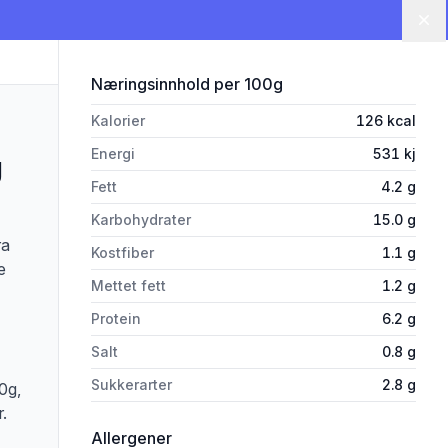
Lu
for 'Pasta Bolognese Veggie S
Næringsinnhold
per 100g
Kalorier
126
kcal
Energi
531
kj
g
Fett
4.2
g
Karbohydrater
15.0
g
ra
Kostfiber
1.1
g
e
Mettet fett
1.2
g
Protein
6.2
g
Salt
0.8
g
Sukkerarter
2.8
g
0g,
r.
i 'Pasta Bolognese Veggie Style 47
Allergener