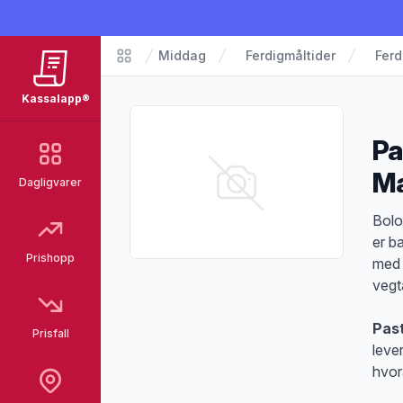
Middag
Ferdigmåltider
Ferd
Matvarer
Kassalapp®
Pa
Ma
Dagligvarer
Pro
Bolo
er b
Prishopp
med 
vegt
Pas
Prisfall
leve
hvor