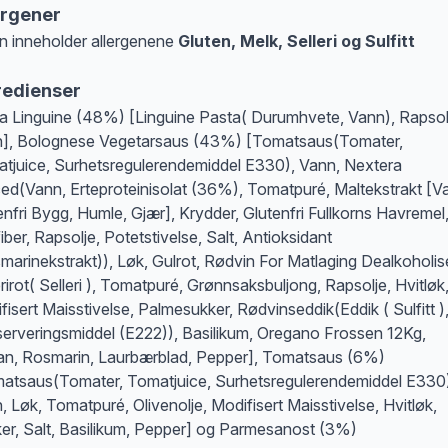
ergener
n inneholder allergenene
Gluten, Melk, Selleri og Sulfitt
at denne informasjonen er bare til informasjon, sjekk pakkningen og innholdsbesk
redienser
a Linguine (48%) [Linguine Pasta( Durumhvete, Vann), Rapsol
], Bolognese Vegetarsaus (43%) [Tomatsaus(Tomater,
tjuice, Surhetsregulerendemiddel E330), Vann, Nextera
ed(Vann, Erteproteinisolat (36%), Tomatpuré, Maltekstrakt [V
enfri Bygg, Humle, Gjær], Krydder, Glutenfri Fullkorns Havremel
iber, Rapsolje, Potetstivelse, Salt, Antioksidant
marinekstrakt)), Løk, Gulrot, Rødvin For Matlaging Dealkoholise
erirot( Selleri ), Tomatpuré, Grønnsaksbuljong, Rapsolje, Hvitløk
fisert Maisstivelse, Palmesukker, Rødvinseddik(Eddik ( Sulfitt )
erveringsmiddel (E222)), Basilikum, Oregano Frossen 12Kg,
an, Rosmarin, Laurbærblad, Pepper], Tomatsaus (6%)
atsaus(Tomater, Tomatjuice, Surhetsregulerendemiddel E330
, Løk, Tomatpuré, Olivenolje, Modifisert Maisstivelse, Hvitløk,
er, Salt, Basilikum, Pepper] og Parmesanost (3%)