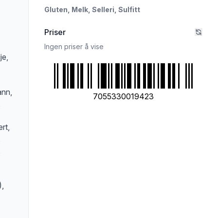
Gluten,
Melk,
Selleri,
Sulfitt
rivelsen nøye om du har allergier, vi tar forbehold om at det kan være feil i da
Priser
Ingen priser å vise
je,
ann,
7055330019423
,
rt,
,
,
),