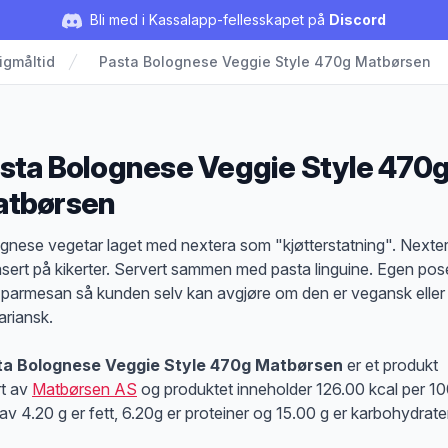
Bli med i Kassalapp-fellesskapet på
Discord
igmåltid
Pasta Bolognese Veggie Style 470g Matbørsen
sta Bolognese Veggie Style 470
tbørsen
duktbeskrivelse
gnese vegetar laget med nextera som "kjøtterstatning". Nexte
asert på kikerter. Servert sammen med pasta linguine. Egen pos
parmesan så kunden selv kan avgjøre om den er vegansk eller
ariansk.
ta Bolognese Veggie Style 470g Matbørsen
er et produkt
rt av
Matbørsen AS
og produktet inneholder 126.00 kcal per 10
av 4.20 g er fett, 6.20g er proteiner og 15.00 g er karbohydrate