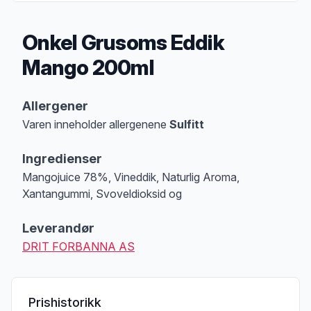
Onkel Grusoms Eddik
Mango 200ml
Produktbeskrivelse
Allergener
Varen inneholder allergenene
Sulfitt
Merk
at denne informasjonen er bare til informasjon, sjekk pakkningen og 
Ingredienser
Mangojuice 78%, Vineddik, Naturlig Aroma,
Xantangummi, Svoveldioksid og
Leverandør
DRIT FORBANNA AS
Prishistorikk