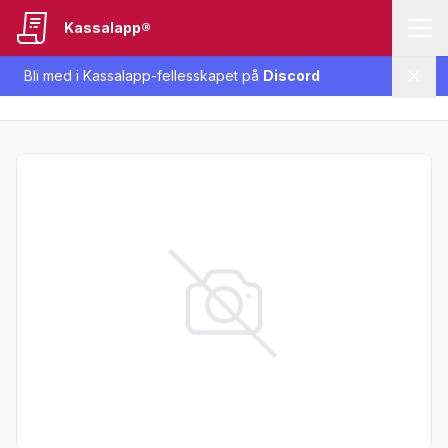
Kassalapp®
Bli med i Kassalapp-fellesskapet på
Discord
Lukk