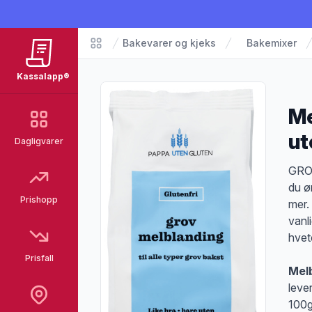
Bakevarer og kjeks
Bakemixer
Matvarer
Kassalapp®
Me
ut
Dagligvarer
Pro
GROV
du ø
Prishopp
mer.
vanl
hvet
Prisfall
Melb
leve
100g