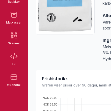
Butikker
karb
All
Vare
Matkasser
spor
Merk
Ing
Skanner
Mais
3% R
Hydr
API
Prishistorikk
Økonomi
Grafen viser priser over 90 dager, merk at