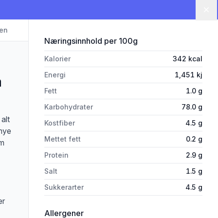
Lu
ten
for 'Melblanding Grov Gl.Fri 5
Næringsinnhold
per 100g
Kalorier
342
kcal
Energi
1,451
kj
a
Fett
1.0
g
Karbohydrater
78.0
g
alt
Kostfiber
4.5
g
 mye
Mettet fett
0.2
g
om
Protein
2.9
g
Salt
1.5
g
Sukkerarter
4.5
g
er
i 'Melblanding Grov Gl.Fri 500g Papp
Allergener