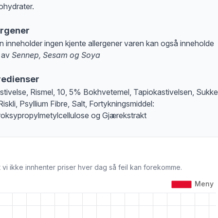
ohydrater.
ergener
n inneholder ingen kjente allergener varen kan også inneholde
 av
Sennep, Sesam og Soya
at denne informasjonen er bare til informasjon, sjekk pakkningen og innholdsbesk
redienser
stivelse, Rismel, 10, 5% Bokhvetemel, Tapiokastivelsen, Sukke
iskli, Psyllium Fibre, Salt, Fortykningsmiddel:
oksypropylmetylcellulose og Gjærekstrakt
 vi ikke innhenter priser hver dag så feil kan forekomme.