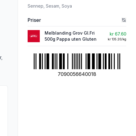
Sennep,
Sesam,
Soya
Priser
Melblanding Grov Gl.Fri
kr 67.60
500g Pappa uten Gluten
kr 135.20/kg
rivelsen nøye om du har allergier, vi tar forbehold om at det kan være feil i da
r,
7090056640018