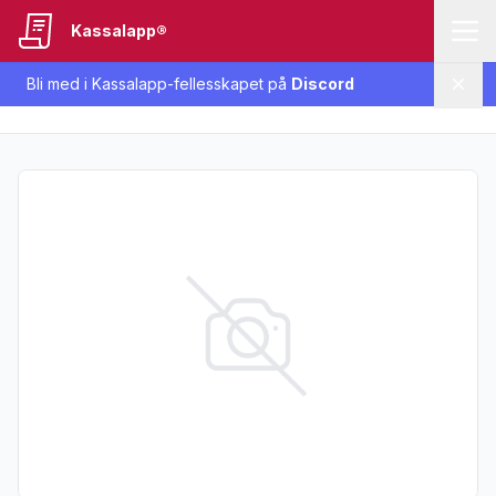
Kassalapp®
Bli med i Kassalapp-fellesskapet på
Discord
Lukk