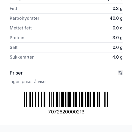
Fett
0.3
g
Karbohydrater
40.0
g
Mettet fett
0.0
g
Protein
3.0
g
Salt
0.0
g
Sukkerarter
4.0
g
Priser
Ingen priser å vise
7072620000213