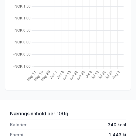
for 'Hasat Jasminris 1kg'
Næringsinnhold
per 100g
Kalorier
340
kcal
Energi
1,443
kj