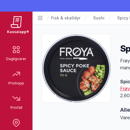
Fisk & skalldyr
Sushi
Spicy
Matvarer
Kassalapp®
Sp
Dagligvarer
Pro
Frøy
mange
Spi
Prishopp
Frøy
2.60
Prisfall
All
Vare
Merk