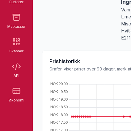
Ing
Butikker
Vann
Lime
Miso
Matkasser
Hvit
E211
Skanner
Prishistorikk
Grafen viser priser over 90 dager, merk at
API
Økonomi