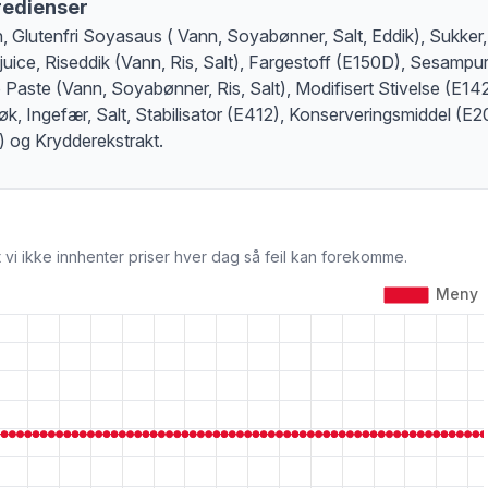
redienser
, Glutenfri Soyasaus ( Vann, Soyabønner, Salt, Eddik), Sukker,
juice, Riseddik (Vann, Ris, Salt), Fargestoff (E150D), Sesampur
 Paste (Vann, Soyabønner, Ris, Salt), Modifisert Stivelse (E14
løk, Ingefær, Salt, Stabilisator (E412), Konserveringsmiddel (E2
) og Krydderekstrakt.
 vi ikke innhenter priser hver dag så feil kan forekomme.