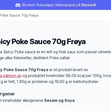
Bli med i Kassalapp-fellesskapet på
Discord
 Poke Sauce 70g Frøya
icy Poke Sauce 70g Frøya
duktbeskrivelse
a Spicy Poke sauce er en lett og frisk saus som passer utmerket
 ulike fiskeretter, deriblant Poke saltat.
cy Poke Sauce 70g Frøya
er et produkt levert av
a salmon as
og produktet inneholder 98.00 kcal per 100g, hvo
 g er fett, 1.90g er proteiner og 16.00 g er karbohydrater.
ergener
n inneholder allergenene
Sesam og Soya
at denne informasjonen er bare til informasjon, sjekk pakkningen og innholdsbesk