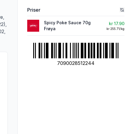
Priser
e,
Spicy Poke Sauce 70g
kr 17.90
22),
Frøya
kr 255.71/kg
02,
7090028512244