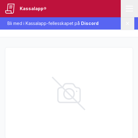
Kassalapp®
Bli med i Kassalapp-fellesskapet på
Discord
Lukk