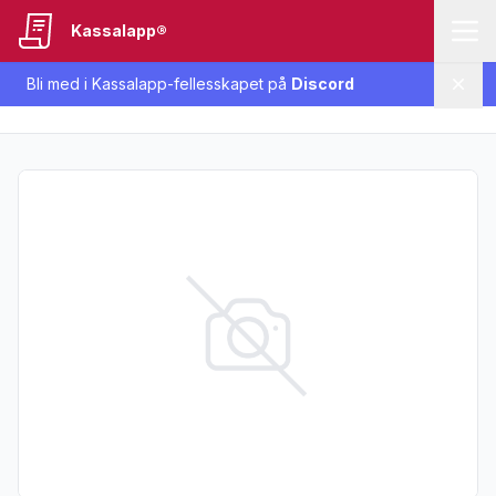
Kassalapp®
Bli med i Kassalapp-fellesskapet på
Discord
Lukk