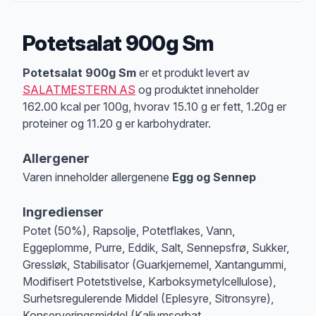
Potetsalat 900g Sm
Produktbeskrivelse
Potetsalat 900g Sm
er et produkt levert av
SALATMESTERN AS
og produktet inneholder
162.00 kcal per 100g, hvorav 15.10 g er fett, 1.20g er
proteiner og 11.20 g er karbohydrater.
Allergener
Varen inneholder allergenene
Egg og Sennep
Merk
at denne informasjonen er bare til informasjon, sjekk pakkningen og 
Ingredienser
Potet (50%), Rapsolje, Potetflakes, Vann,
Eggeplomme, Purre, Eddik, Salt, Sennepsfrø, Sukker,
Gressløk, Stabilisator (Guarkjernemel, Xantangummi,
Modifisert Potetstivelse, Karboksymetylcellulose),
Surhetsregulerende Middel (Eplesyre, Sitronsyre),
Konserveringsmiddel (Kaliumsorbat,