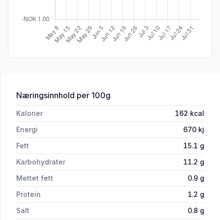
for 'Potetsalat 900g Sm'
Næringsinnhold
per 100g
Kalorier
162
kcal
Energi
670
kj
Fett
15.1
g
Karbohydrater
11.2
g
Mettet fett
0.9
g
Protein
1.2
g
Salt
0.8
g