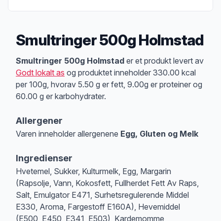
Smultringer 500g Holmstad
Produktbeskrivelse
Smultringer 500g Holmstad
er et produkt levert av
Godt lokalt as
og produktet inneholder 330.00 kcal
per 100g, hvorav 5.50 g er fett, 9.00g er proteiner og
60.00 g er karbohydrater.
Allergener
Varen inneholder allergenene
Egg, Gluten og Melk
Merk
at denne informasjonen er bare til informasjon, sjekk pakkningen og 
Ingredienser
Hvetemel, Sukker, Kulturmelk, Egg, Margarin
(Rapsolje, Vann, Kokosfett, Fullherdet Fett Av Raps,
Salt, Emulgator E471, Surhetsregulerende Middel
E330, Aroma, Fargestoff E160A), Hevemiddel
(E500, E450, E341, E503), Kardemomme,