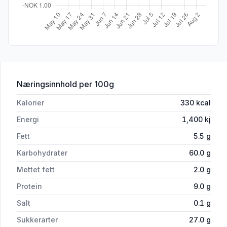
for 'Smultringer 500g Holmstad'
Næringsinnhold
per 100g
Kalorier
330
kcal
Energi
1,400
kj
Fett
5.5
g
Karbohydrater
60.0
g
Mettet fett
2.0
g
Protein
9.0
g
Salt
0.1
g
Sukkerarter
27.0
g