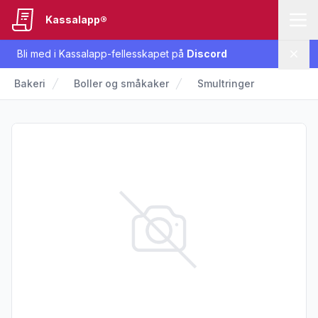
Kassalapp®
Bli med i Kassalapp-fellesskapet på
Discord
Lukk
Bakeri
Boller og småkaker
Smultringer