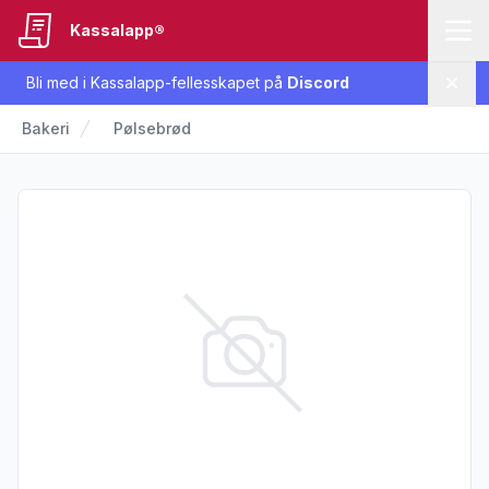
Kassalapp®
Bli med i Kassalapp-fellesskapet på
Discord
Lukk
Bakeri
Pølsebrød