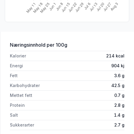
for 'Glutenfri Pølsebrød Elda Bakeri'
Næringsinnhold
per 100g
Kalorier
214
kcal
Energi
904
kj
Fett
3.6
g
Karbohydrater
42.5
g
Mettet fett
0.7
g
Protein
2.8
g
Salt
1.4
g
Sukkerarter
2.7
g