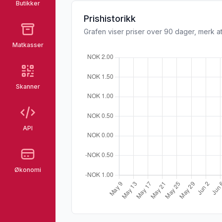
Butikker
Prishistorikk
Grafen viser priser over 90 dager, merk at
Matkasser
Skanner
API
Økonomi