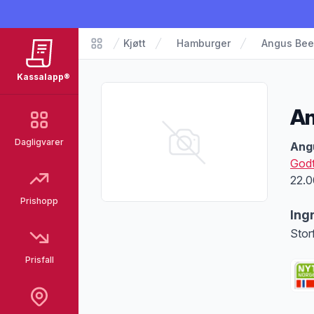
Kjøtt
Hamburger
Angus Bee
Matvarer
Kassalapp®
An
Dagligvarer
Pro
Ang
Godt
22.0
Prishopp
Ing
Stor
Prisfall