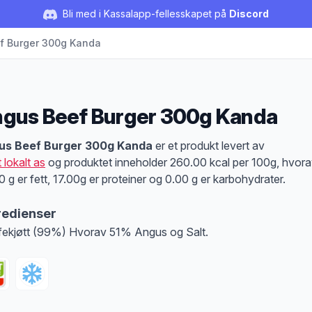
Bli med i Kassalapp-fellesskapet på
Discord
f Burger 300g Kanda
gus Beef Burger 300g Kanda
duktbeskrivelse
us Beef Burger 300g Kanda
er et produkt levert av
 lokalt as
og produktet inneholder 260.00 kcal per 100g, hvor
0 g er fett, 17.00g er proteiner og 0.00 g er karbohydrater.
redienser
fekjøtt (99%) Hvorav 51% Angus og Salt.