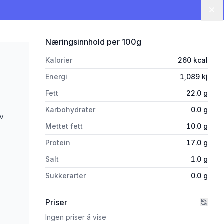
Lu
for 'Angus Beef Burger 300g 
Næringsinnhold
per 100g
Kalorier
260
kcal
Energi
1,089
kj
Fett
22.0
g
Karbohydrater
0.0
g
av
Mettet fett
10.0
g
Protein
17.0
g
Salt
1.0
g
Sukkerarter
0.0
g
Priser
Ingen priser å vise