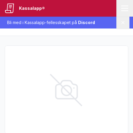
Kassalapp®
Bli med i Kassalapp-fellesskapet på
Discord
Lukk