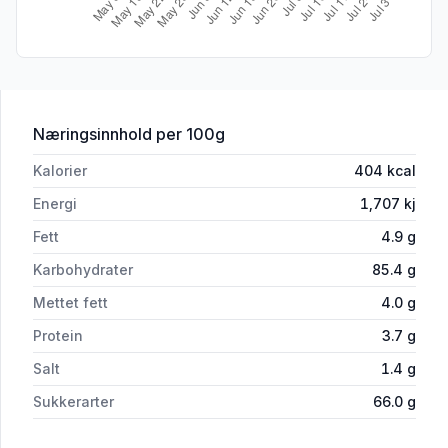
for 'Bake-kremolett Koldrørt 25 kg'
Næringsinnhold
per 100g
Kalorier
404
kcal
Energi
1,707
kj
Fett
4.9
g
Karbohydrater
85.4
g
Mettet fett
4.0
g
Protein
3.7
g
Salt
1.4
g
Sukkerarter
66.0
g