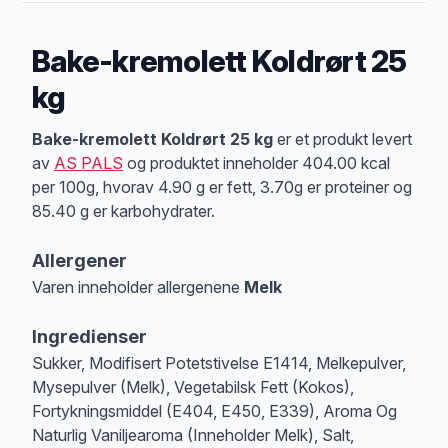
Bake-kremolett Koldrørt 25
kg
Produktbeskrivelse
Bake-kremolett Koldrørt 25 kg
er et produkt levert
av
AS PALS
og produktet inneholder 404.00 kcal
per 100g, hvorav 4.90 g er fett, 3.70g er proteiner og
85.40 g er karbohydrater.
Allergener
Varen inneholder allergenene
Melk
Merk
at denne informasjonen er bare til informasjon, sjekk pakkningen og 
Ingredienser
Sukker, Modifisert Potetstivelse E1414, Melkepulver,
Mysepulver (Melk), Vegetabilsk Fett (Kokos),
Fortykningsmiddel (E404, E450, E339), Aroma Og
Naturlig Vaniljearoma (Inneholder Melk), Salt,