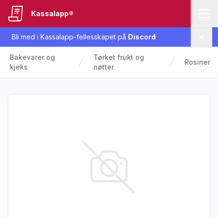
Kassalapp®
Bli med i Kassalapp-fellesskapet på
Discord
Lukk
Bakevarer og
Tørket frukt og
Rosiner
kjeks
nøtter