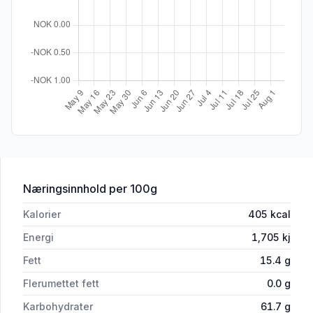
for 'Sun Maid Sjokoladerosiner 200g'
Næringsinnhold
per 100g
Kalorier
405
kcal
Energi
1,705
kj
Fett
15.4
g
Flerumettet fett
0.0
g
Karbohydrater
61.7
g