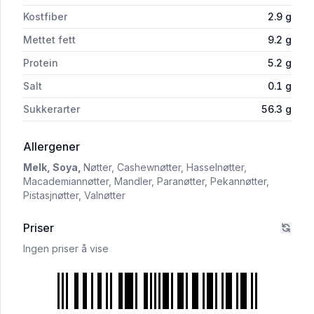
Kostfiber
2.9
g
Mettet fett
9.2
g
Protein
5.2
g
Salt
0.1
g
Sukkerarter
56.3
g
i 'Sun Maid Sjokoladerosiner 200g'
Allergener
Melk,
Soya,
Nøtter,
Cashewnøtter,
Hasselnøtter,
Macademiannøtter,
Mandler,
Paranøtter,
Pekannøtter,
Pistasjnøtter,
Valnøtter
Priser
Ingen priser å vise