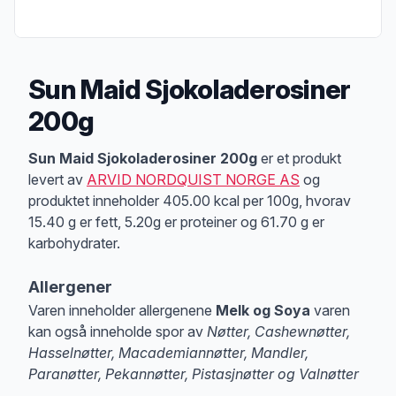
Sun Maid Sjokoladerosiner
200g
Produktbeskrivelse
Sun Maid Sjokoladerosiner 200g
er et produkt
levert av
ARVID NORDQUIST NORGE AS
og
produktet inneholder 405.00 kcal per 100g, hvorav
15.40 g er fett, 5.20g er proteiner og 61.70 g er
karbohydrater.
Allergener
Varen inneholder allergenene
Melk og Soya
varen
kan også inneholde spor av
Nøtter, Cashewnøtter,
Hasselnøtter, Macademiannøtter, Mandler,
Paranøtter, Pekannøtter, Pistasjnøtter og Valnøtter
Merk
at denne informasjonen er bare til informasjon, sjekk pakkningen og 