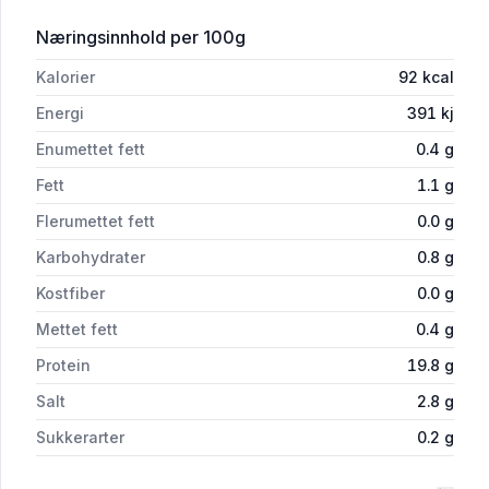
for 'Røkt Kalkunbryst 100g Mydland'
Næringsinnhold
per 100g
Kalorier
92
kcal
Energi
391
kj
Enumettet fett
0.4
g
Fett
1.1
g
Flerumettet fett
0.0
g
Karbohydrater
0.8
g
Kostfiber
0.0
g
Mettet fett
0.4
g
Protein
19.8
g
Salt
2.8
g
Sukkerarter
0.2
g