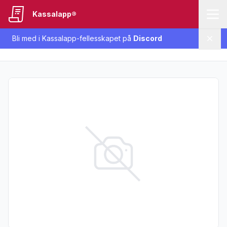
Kassalapp®
Bli med i Kassalapp-fellesskapet på
Discord
Lukk