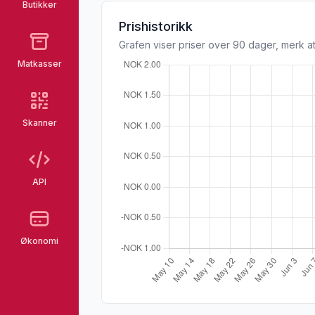
Butikker
Prishistorikk
Grafen viser priser over 90 dager, merk at
Matkasser
Skanner
API
Økonomi