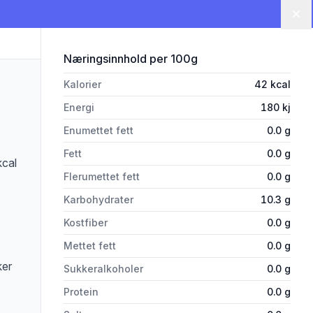
Lu
for 'Gb-cola 500ml'
Næringsinnhold
per 100g
Kalorier
42
kcal
Energi
180
kj
Enumettet fett
0.0
g
Fett
0.0
g
kcal
Flerumettet fett
0.0
g
Karbohydrater
10.3
g
Kostfiber
0.0
g
Mettet fett
0.0
g
ker
Sukkeralkoholer
0.0
g
Protein
0.0
g