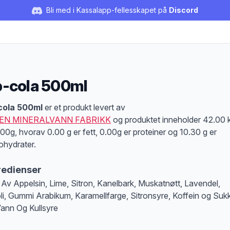
Bli med i Kassalapp-fellesskapet på
Discord
-cola 500ml
duktbeskrivelse
cola 500ml
er et produkt levert av
EN MINERALVANN FABRIKK
og produktet inneholder 42.00 
100g, hvorav 0.00 g er fett, 0.00g er proteiner og 10.30 g er
ohydrater.
redienser
r Av Appelsin, Lime, Sitron, Kanelbark, Muskatnøtt, Lavendel,
li, Gummi Arabikum, Karamellfarge, Sitronsyre, Koffein og Suk
ann Og Kullsyre