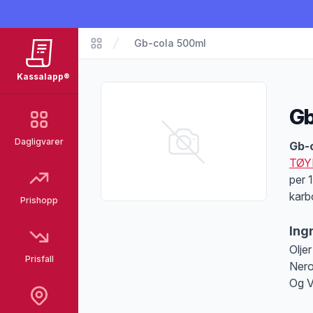
Gb-cola 500ml
Matvarer
Kassalapp®
Gb
Dagligvarer
Pro
Gb-
TØY
per 
karb
Prishopp
Ing
Olje
Prisfall
Nero
Og V