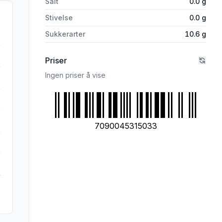
Salt
0.0
g
Stivelse
0.0
g
Sukkerarter
10.6
g
Priser
Ingen priser å vise
7090045315033