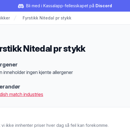
Bli med i Kassalapp-fellesskapet på
Discord
ikker
Fyrstikk Nitedal pr stykk
rstikk Nitedal pr stykk
duktbeskrivelse
ergener
n inneholder ingen kjente allergener
at denne informasjonen er bare til informasjon, sjekk pakkningen og innholdsbesk
erandør
ish match industries
 vi ikke innhenter priser hver dag så feil kan forekomme.