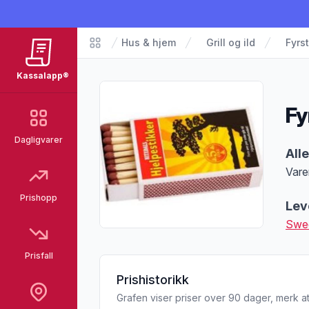
Hus & hjem
Grill og ild
Fyrst
Matvarer
Kassalapp®
Fy
Dagligvarer
Pro
All
Vare
Merk
Prishopp
Lev
Swed
Prisfall
Prishistorikk
Grafen viser priser over 90 dager, merk at