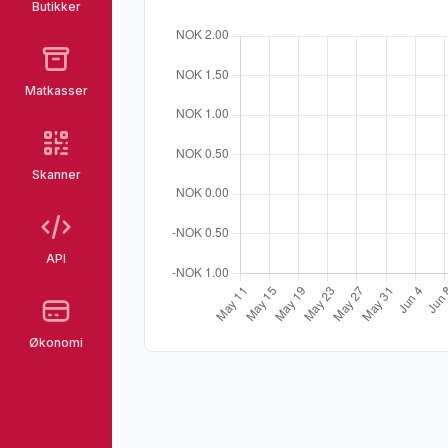
Butikker
Matkasser
Skanner
API
Økonomi