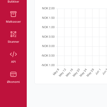
Butikker
Matkasser
Skanner
API
Økonomi