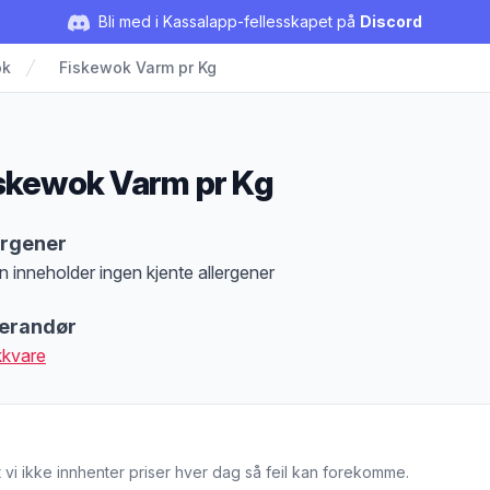
Bli med i Kassalapp-fellesskapet på
Discord
ok
Fiskewok Varm pr Kg
skewok Varm pr Kg
duktbeskrivelse
ergener
n inneholder ingen kjente allergener
at denne informasjonen er bare til informasjon, sjekk pakkningen og innholdsbesk
erandør
kkvare
 vi ikke innhenter priser hver dag så feil kan forekomme.