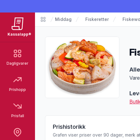
Middag
Fiskeretter
Fiskew
Matvarer
Kassalapp®
Fi
Dagligvarer
Pro
All
Vare
Merk
Prishopp
Lev
Buti
Prisfall
Prishistorikk
Grafen viser priser over 90 dager, merk at