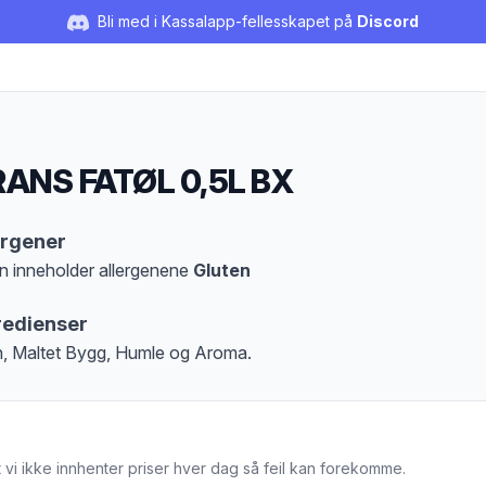
Bli med i Kassalapp-fellesskapet på
Discord
ANS FATØL 0,5L BX
duktbeskrivelse
ergener
n inneholder allergenene
Gluten
at denne informasjonen er bare til informasjon, sjekk pakkningen og innholdsbesk
redienser
, Maltet Bygg, Humle og Aroma.
 vi ikke innhenter priser hver dag så feil kan forekomme.