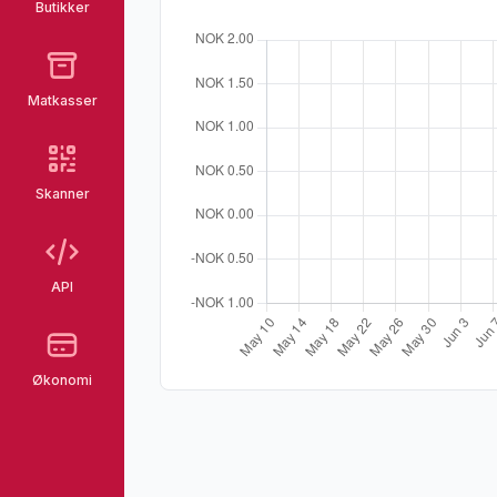
Butikker
Matkasser
Skanner
API
Økonomi