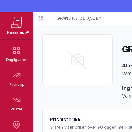
GRANS FATØL 0,5L BX
Matvarer
Kassalapp®
GR
Dagligvarer
Pro
All
Vare
Merk
Prishopp
Ing
Vann
Prisfall
Prishistorikk
Grafen viser priser over 90 dager, merk at