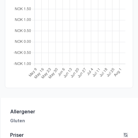
i 'HANSA JULEØL KL. D 0,50 L'
Allergener
Gluten
Priser