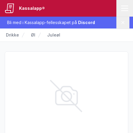
Kassalapp®
Bli med i Kassalapp-fellesskapet på
Discord
Lukk
Drikke
Øl
Juleøl