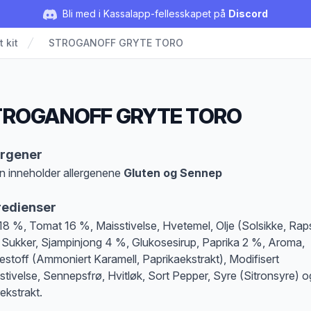
Bli med i Kassalapp-fellesskapet på
Discord
t kit
STROGANOFF GRYTE TORO
TROGANOFF GRYTE TORO
duktbeskrivelse
ergener
n inneholder allergenene
Gluten og Sennep
at denne informasjonen er bare til informasjon, sjekk pakkningen og innholdsbesk
redienser
18 %, Tomat 16 %, Maisstivelse, Hvetemel, Olje (Solsikke, Rap
, Sukker, Sjampinjong 4 %, Glukosesirup, Paprika 2 %, Aroma,
estoff (Ammoniert Karamell, Paprikaekstrakt), Modifisert
stivelse, Sennepsfrø, Hvitløk, Sort Pepper, Syre (Sitronsyre) o
ekstrakt.