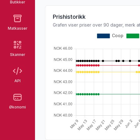
Butikker
Prishistorikk
Grafen viser priser over 90 dager, merk at
Matkasser
Skanner
API
Økonomi