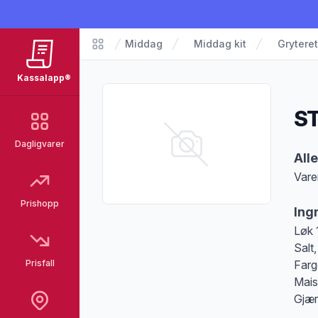
Middag
Middag kit
Gryteret
Matvarer
Kassalapp®
S
Dagligvarer
Pro
All
Vare
Merk
Prishopp
Ing
Løk 
Salt
Prisfall
Farg
Mais
Gjær