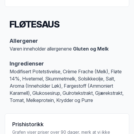
FLØTESAUS
Produktbeskrivelse
Allergener
Varen inneholder allergenene
Gluten og Melk
Merk
at denne informasjonen er bare til informasjon, sjekk pakkningen og 
Ingredienser
Modifisert Potetstivelse, Crème Frache (Melk), Fløte
14%, Hvetemel, Skummetmelk, Solsikkeolje, Salt,
Aroma (Inneholder Løk), Fargestoff (Ammoniert
Karamell), Glukosesirup, Gulrotekstrakt, Gjærekstrakt,
Tomat, Melkeprotein, Krydder og Purre
Prishistorikk
Grafen viser priser over 90 dager, merk at vi ikke