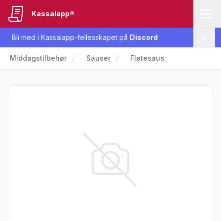
Kassalapp®
Bli med i Kassalapp-fellesskapet på
Discord
Lukk
Middagstilbehør
Sauser
Fløtesaus