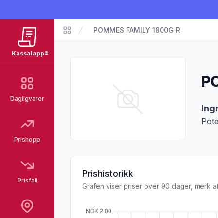
POMMES FAMILY 1800G R
Matvarer
Kassalapp®
PO
Dagligvarer
Pro
Ing
Pote
Prishopp
Prishistorikk
Prisfall
Grafen viser priser over 90 dager, merk at