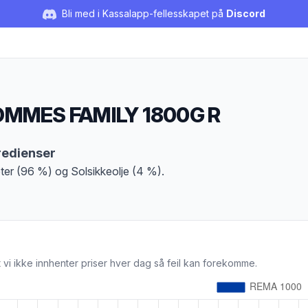
Bli med i Kassalapp-fellesskapet på
Discord
MMES FAMILY 1800G R
duktbeskrivelse
redienser
ter (96 %) og Solsikkeolje (4 %).
 vi ikke innhenter priser hver dag så feil kan forekomme.