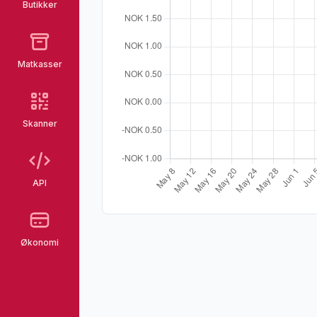
Butikker
Matkasser
Skanner
API
Økonomi