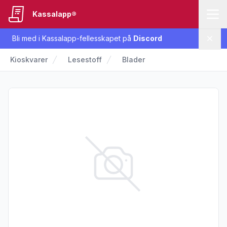
Kassalapp®
Bli med i Kassalapp-fellesskapet på
Discord
Lukk
Kioskvarer
Lesestoff
Blader