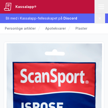
Kassalapp®
Bli med i Kassalapp-fellesskapet på
Discord
Lukk
Personlige artikler
Apotekvarer
Plaster