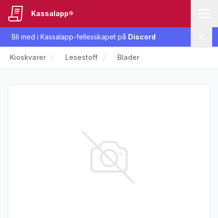
Kassalapp®
Bli med i Kassalapp-fellesskapet på
Discord
Lukk
Kioskvarer
Lesestoff
Blader