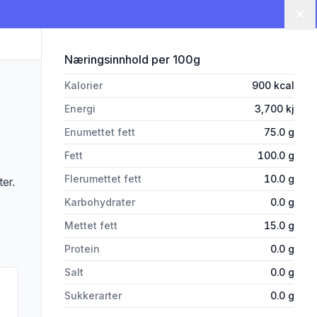
Lu
for 'Solsikke Olje 5l Jts Gourme
Næringsinnhold
per 100g
Kalorier
900
kcal
Energi
3,700
kj
Enumettet fett
75.0
g
Fett
100.0
g
Flerumettet fett
10.0
g
er.
Karbohydrater
0.0
g
Mettet fett
15.0
g
Protein
0.0
g
Salt
0.0
g
Sukkerarter
0.0
g