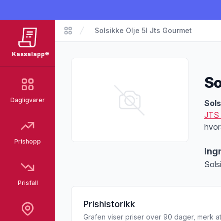
Solsikke Olje 5l Jts Gourmet
Matvarer
Kassalapp®
So
Dagligvarer
Pro
Sols
JTS
hvor
Prishopp
Ing
Sols
Prisfall
Prishistorikk
Grafen viser priser over 90 dager, merk at