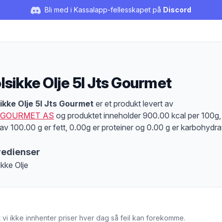
Bli med i Kassalapp-fellesskapet på
Discord
lsikke Olje 5l Jts Gourmet
duktbeskrivelse
ikke Olje 5l Jts Gourmet
er et produkt levert av
 GOURMET AS
og produktet inneholder 900.00 kcal per 100g,
av 100.00 g er fett, 0.00g er proteiner og 0.00 g er karbohydrat
redienser
ikke Olje
 vi ikke innhenter priser hver dag så feil kan forekomme.