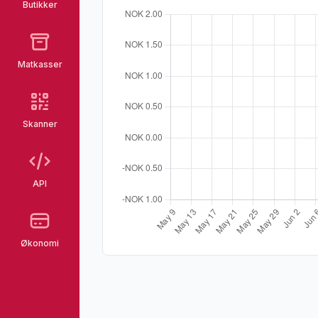
Butikker
Matkasser
Skanner
API
Økonomi