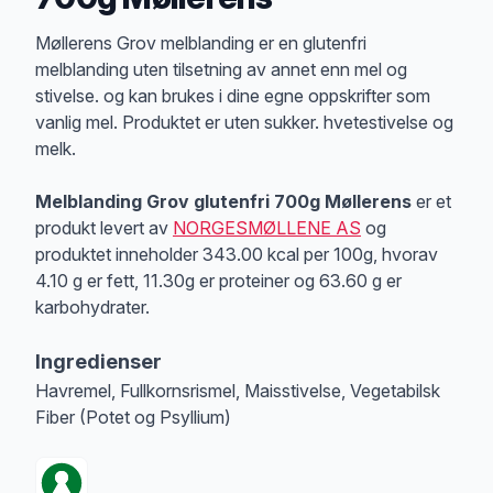
Produktbeskrivelse
Møllerens Grov melblanding er en glutenfri
melblanding uten tilsetning av annet enn mel og
stivelse. og kan brukes i dine egne oppskrifter som
vanlig mel. Produktet er uten sukker. hvetestivelse og
melk.
Melblanding Grov glutenfri 700g Møllerens
er et
produkt levert av
NORGESMØLLENE AS
og
produktet inneholder 343.00 kcal per 100g, hvorav
4.10 g er fett, 11.30g er proteiner og 63.60 g er
karbohydrater.
Ingredienser
Havremel, Fullkornsrismel, Maisstivelse, Vegetabilsk
Fiber (Potet og Psyllium)