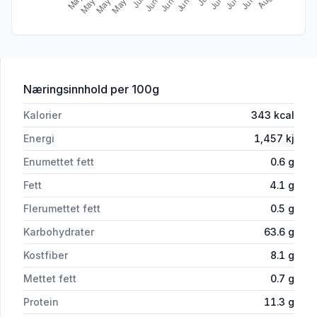
for 'Melblanding Grov glutenfri 700g M
Næringsinnhold
per 100g
Kalorier
343
kcal
Energi
1,457
kj
Enumettet fett
0.6
g
Fett
4.1
g
Flerumettet fett
0.5
g
Karbohydrater
63.6
g
Kostfiber
8.1
g
Mettet fett
0.7
g
Protein
11.3
g