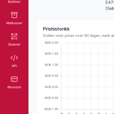
Butikker
E472
(Sel
Matkasser
Prishistorikk
Grafen viser priser over 90 dager, merk at
Skanner
API
Økonomi