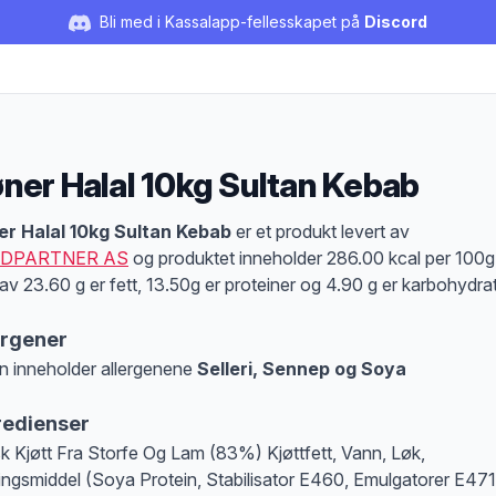
Bli med i Kassalapp-fellesskapet på
Discord
ner Halal 10kg Sultan Kebab
duktbeskrivelse
r Halal 10kg Sultan Kebab
er et produkt levert av
DPARTNER AS
og produktet inneholder 286.00 kcal per 100g
av 23.60 g er fett, 13.50g er proteiner og 4.90 g er karbohydrat
ergener
n inneholder allergenene
Selleri, Sennep og Soya
at denne informasjonen er bare til informasjon, sjekk pakkningen og innholdsbesk
redienser
k Kjøtt Fra Storfe Og Lam (83%) Kjøttfett, Vann, Løk,
ingsmiddel (Soya Protein, Stabilisator E460, Emulgatorer E471