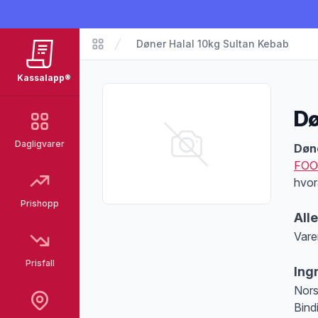
Døner Halal 10kg Sultan Kebab
Matvarer
Kassalapp®
Dø
Dagligvarer
Pro
Døne
FOO
hvor
Prishopp
All
Vare
Merk
Prisfall
Ing
Nors
Bind