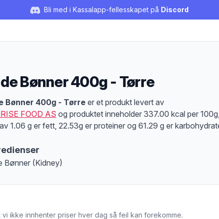
Bli med i Kassalapp-fellesskapet på
Discord
de Bønner 400g - Tørre
duktbeskrivelse
e Bønner 400g - Tørre
er et produkt levert av
RISE FOOD AS
og produktet inneholder 337.00 kcal per 100g
av 1.06 g er fett, 22.53g er proteiner og 61.29 g er karbohydrat
redienser
 Bønner (Kidney)
 vi ikke innhenter priser hver dag så feil kan forekomme.