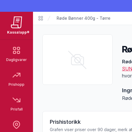
Røde Bønner 400g - Tørre
Matvarer
Kassalapp®
Rø
Dagligvarer
Pro
Rød
SUN
hvor
Prishopp
Ing
Røde
Prisfall
Prishistorikk
Grafen viser priser over 90 dager, merk at