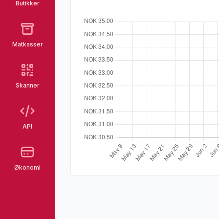
Butikker
Matkasser
Skanner
API
Økonomi