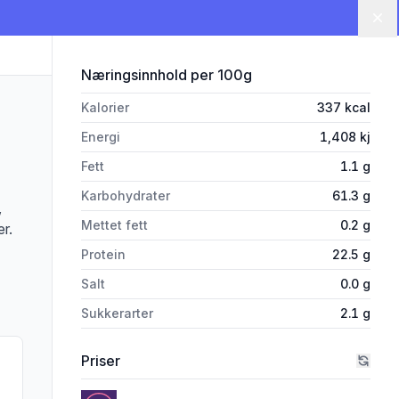
Lu
for 'Røde Bønner 400g - Tørre
Næringsinnhold
per 100g
Kalorier
337
kcal
Energi
1,408
kj
Fett
1.1
g
Karbohydrater
61.3
g
,
Mettet fett
0.2
g
er.
Protein
22.5
g
Salt
0.0
g
Sukkerarter
2.1
g
Priser