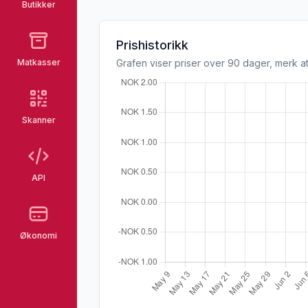
Butikker
Prishistorikk
Matkasser
Grafen viser priser over 90 dager, merk at
Skanner
API
Økonomi