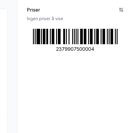
Priser
Ingen priser å vise
2379907500004