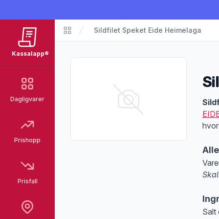
Sildfilet Speket Eide Heimelaga
Matvarer
Kassalapp®
Si
Dagligvarer
Pro
Sild
EID
hvor
Prishopp
All
Vare
Skal
Prisfall
Merk
Ing
Salt 