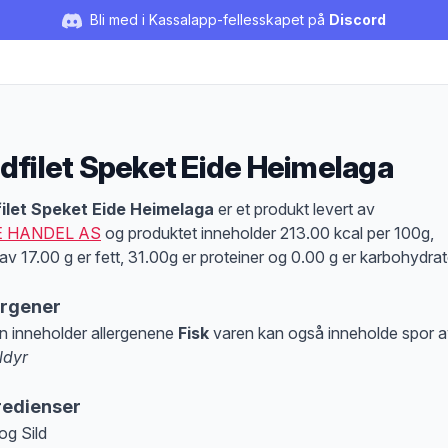
Bli med i Kassalapp-fellesskapet på
Discord
ldfilet Speket Eide Heimelaga
duktbeskrivelse
filet Speket Eide Heimelaga
er et produkt levert av
E HANDEL AS
og produktet inneholder 213.00 kcal per 100g,
av 17.00 g er fett, 31.00g er proteiner og 0.00 g er karbohydrat
ergener
n inneholder allergenene
Fisk
varen kan også inneholde spor 
ldyr
at denne informasjonen er bare til informasjon, sjekk pakkningen og innholdsbesk
redienser
og Sild