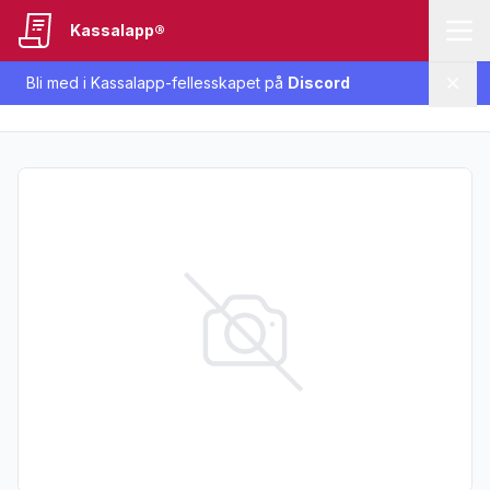
Kassalapp®
Bli med i Kassalapp-fellesskapet på
Discord
Lukk