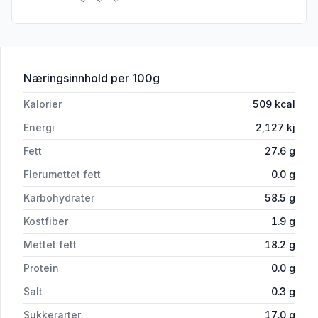
for 'Mini Mørdeig Skål Søt Slett 480stk
Næringsinnhold
per 100g
Kalorier
509
kcal
Energi
2,127
kj
Fett
27.6
g
Flerumettet fett
0.0
g
Karbohydrater
58.5
g
Kostfiber
1.9
g
Mettet fett
18.2
g
Protein
0.0
g
Salt
0.3
g
Sukkerarter
17.0
g