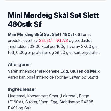
Mini Mørdeig Skål Søt Slett
480stk Sf
Produktbeskrivelse
Mini Mørdeig Skål Søt Slett 480stk Sf
er et
produkt levert av
SELECT NG AS
og produktet
inneholder 509.00 kcal per 100g, hvorav 27.60 g er
fett, 0.00g er proteiner og 58.50 g er karbohydrater.
Allergener
Varen inneholder allergenene
Egg, Gluten og Melk
varen kan også inneholde spor av
Selleri og Sulfitt
Merk
at denne informasjonen er bare til informasjon, sjekk pakkningen og 
Ingredienser
Hvetemel, Konsentrert Smør (Laktose), Farge
(E160A), Sukker, Vann, Egg, Stabilisator: E4335,
E491 og Salt.